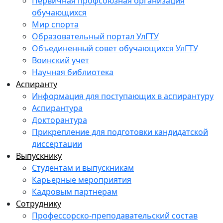
Первичная профсоюзная организация
обучающихся
Мир спорта
Образовательный портал УлГТУ
Объединенный совет обучающихся УлГТУ
Воинский учет
Научная библиотека
Аспиранту
Информация для поступающих в аспирантуру
Аспирантура
Докторантура
Прикрепление для подготовки кандидатской
диссертации
Выпускнику
Студентам и выпускникам
Карьерные мероприятия
Кадровым партнерам
Сотруднику
Профессорско-преподавательский состав