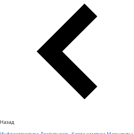
Назад
Инфраструктура
Доступность
Карта кампуса
Маршруты