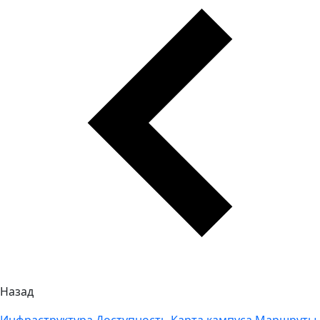
Назад
Инфраструктура
Доступность
Карта кампуса
Маршруты