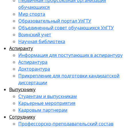
Первичная профсоюзная организация
обучающихся
Мир спорта
Образовательный портал УлГТУ
Объединенный совет обучающихся УлГТУ
Воинский учет
Научная библиотека
Аспиранту
Информация для поступающих в аспирантуру
Аспирантура
Докторантура
Прикрепление для подготовки кандидатской
диссертации
Выпускнику
Студентам и выпускникам
Карьерные мероприятия
Кадровым партнерам
Сотруднику
Профессорско-преподавательский состав