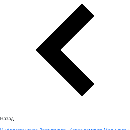
Назад
Инфраструктура
Доступность
Карта кампуса
Маршруты