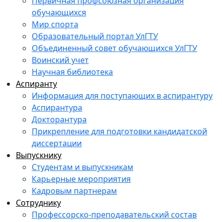
Первичная профсоюзная организация
обучающихся
Мир спорта
Образовательный портал УлГТУ
Объединенный совет обучающихся УлГТУ
Воинский учет
Научная библиотека
Аспиранту
Информация для поступающих в аспирантуру
Аспирантура
Докторантура
Прикрепление для подготовки кандидатской
диссертации
Выпускнику
Студентам и выпускникам
Карьерные мероприятия
Кадровым партнерам
Сотруднику
Профессорско-преподавательский состав