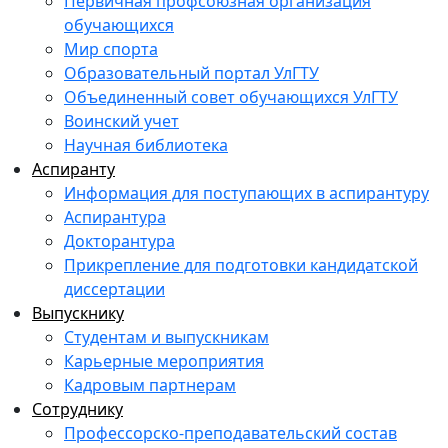
Первичная профсоюзная организация
обучающихся
Мир спорта
Образовательный портал УлГТУ
Объединенный совет обучающихся УлГТУ
Воинский учет
Научная библиотека
Аспиранту
Информация для поступающих в аспирантуру
Аспирантура
Докторантура
Прикрепление для подготовки кандидатской
диссертации
Выпускнику
Студентам и выпускникам
Карьерные мероприятия
Кадровым партнерам
Сотруднику
Профессорско-преподавательский состав