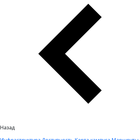
Назад
Инфраструктура
Доступность
Карта кампуса
Маршруты