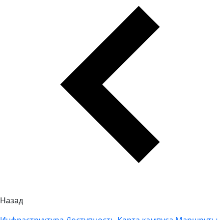
Назад
Инфраструктура
Доступность
Карта кампуса
Маршруты