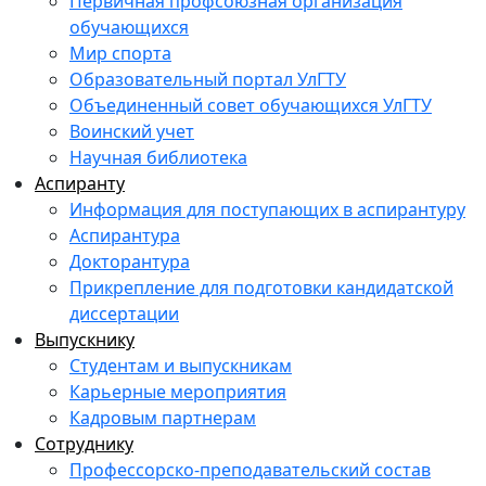
Первичная профсоюзная организация
обучающихся
Мир спорта
Образовательный портал УлГТУ
Объединенный совет обучающихся УлГТУ
Воинский учет
Научная библиотека
Аспиранту
Информация для поступающих в аспирантуру
Аспирантура
Докторантура
Прикрепление для подготовки кандидатской
диссертации
Выпускнику
Студентам и выпускникам
Карьерные мероприятия
Кадровым партнерам
Сотруднику
Профессорско-преподавательский состав