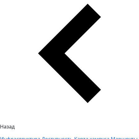
Назад
Инфраструктура
Доступность
Карта кампуса
Маршруты