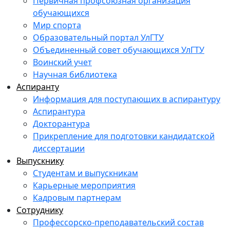
Первичная профсоюзная организация
обучающихся
Мир спорта
Образовательный портал УлГТУ
Объединенный совет обучающихся УлГТУ
Воинский учет
Научная библиотека
Аспиранту
Информация для поступающих в аспирантуру
Аспирантура
Докторантура
Прикрепление для подготовки кандидатской
диссертации
Выпускнику
Студентам и выпускникам
Карьерные мероприятия
Кадровым партнерам
Сотруднику
Профессорско-преподавательский состав