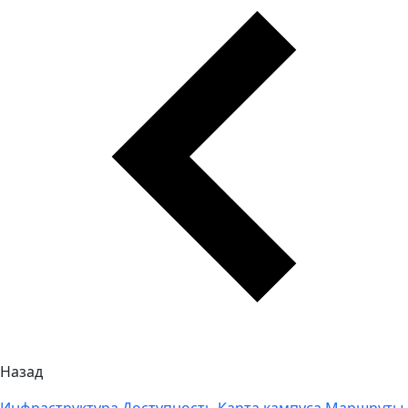
Назад
Инфраструктура
Доступность
Карта кампуса
Маршруты