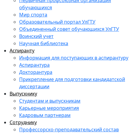
Первичная профсоюзная организация
обучающихся
Мир спорта
Образовательный портал УлГТУ
Объединенный совет обучающихся УлГТУ
Воинский учет
Научная библиотека
Аспиранту
Информация для поступающих в аспирантуру
Аспирантура
Докторантура
Прикрепление для подготовки кандидатской
диссертации
Выпускнику
Студентам и выпускникам
Карьерные мероприятия
Кадровым партнерам
Сотруднику
Профессорско-преподавательский состав