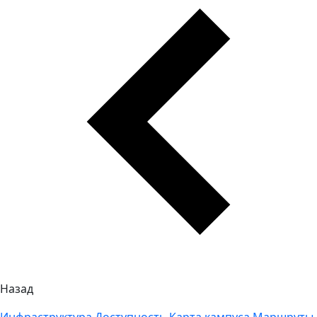
Назад
Инфраструктура
Доступность
Карта кампуса
Маршруты