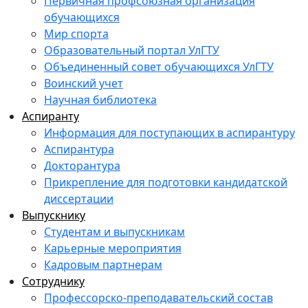
Первичная профсоюзная организация
обучающихся
Мир спорта
Образовательный портал УлГТУ
Объединенный совет обучающихся УлГТУ
Воинский учет
Научная библиотека
Аспиранту
Информация для поступающих в аспирантуру
Аспирантура
Докторантура
Прикрепление для подготовки кандидатской
диссертации
Выпускнику
Студентам и выпускникам
Карьерные мероприятия
Кадровым партнерам
Сотруднику
Профессорско-преподавательский состав