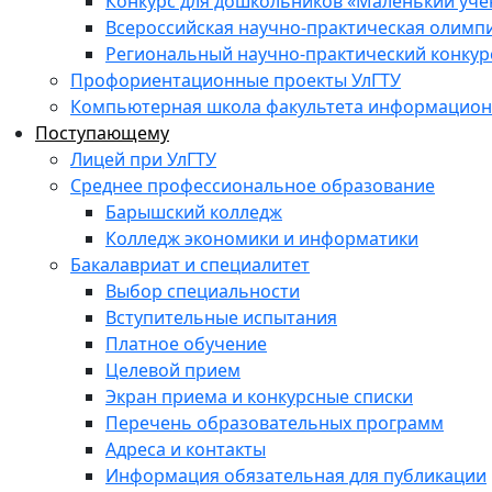
Конкурс для дошкольников «Маленький уч
Всероссийская научно-практическая олимп
Региональный научно-практический конкур
Профориентационные проекты УлГТУ
Компьютерная школа факультета информационн
Поступающему
Лицей при УлГТУ
Среднее профессиональное образование
Барышский колледж
Колледж экономики и информатики
Бакалавриат и специалитет
Выбор специальности
Вступительные испытания
Платное обучение
Целевой прием
Экран приема и конкурсные списки
Перечень образовательных программ
Адреса и контакты
Информация обязательная для публикации