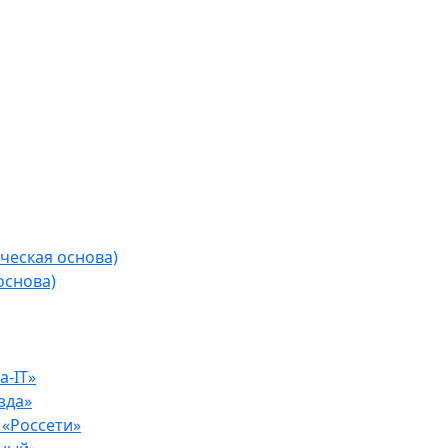
ческая основа)
основа)
-IT»
зда»
«Россети»