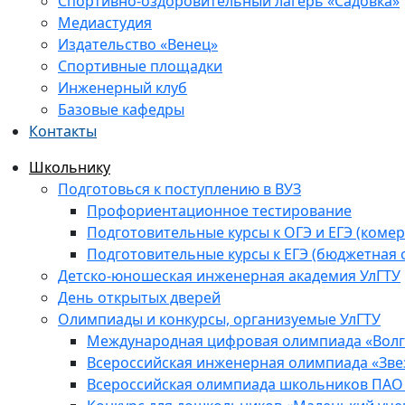
Спортивно-оздоровительный лагерь «Садовка»
Медиастудия
Издательство «Венец»
Спортивные площадки
Инженерный клуб
Базовые кафедры
Контакты
Школьнику
Подготовься к поступлению в ВУЗ
Профориентационное тестирование
Подготовительные курсы к ОГЭ и ЕГЭ (комер
Подготовительные курсы к ЕГЭ (бюджетная 
Детско-юношеская инженерная академия УлГТУ
День открытых дверей
Олимпиады и конкурсы, организуемые УлГТУ
Международная цифровая олимпиада «Волга
Всероссийская инженерная олимпиада «Зве
Всероссийская олимпиада школьников ПАО 