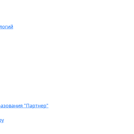
логий
азования "Партнер"
ру