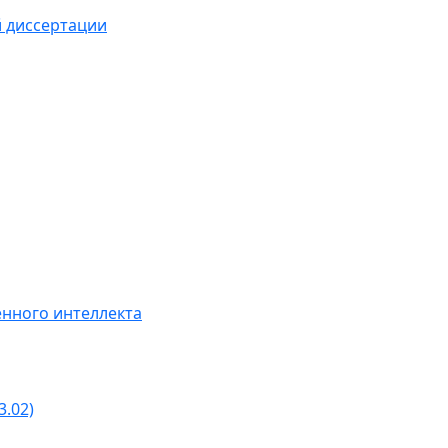
й диссертации
нного интеллекта
3.02)