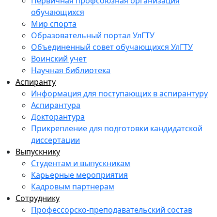
Первичная профсоюзная организация
обучающихся
Мир спорта
Образовательный портал УлГТУ
Объединенный совет обучающихся УлГТУ
Воинский учет
Научная библиотека
Аспиранту
Информация для поступающих в аспирантуру
Аспирантура
Докторантура
Прикрепление для подготовки кандидатской
диссертации
Выпускнику
Студентам и выпускникам
Карьерные мероприятия
Кадровым партнерам
Сотруднику
Профессорско-преподавательский состав