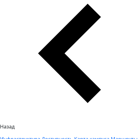
Назад
Инфраструктура
Доступность
Карта кампуса
Маршруты