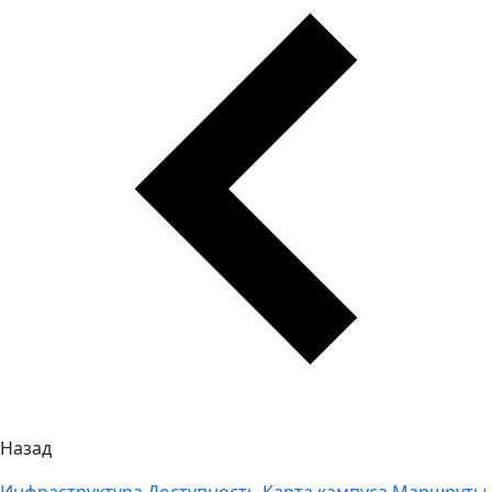
Назад
Инфраструктура
Доступность
Карта кампуса
Маршруты