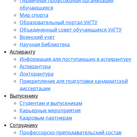
Первичная профсоюзная организация
обучающихся
Мир спорта
Образовательный портал УлГТУ
Объединенный совет обучающихся УлГТУ
Воинский учет
Научная библиотека
Аспиранту
Информация для поступающих в аспирантуру
Аспирантура
Докторантура
Прикрепление для подготовки кандидатской
диссертации
Выпускнику
Студентам и выпускникам
Карьерные мероприятия
Кадровым партнерам
Сотруднику
Профессорско-преподавательский состав