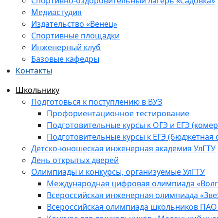
Спортивно-оздоровительный лагерь «Садовка»
Медиастудия
Издательство «Венец»
Спортивные площадки
Инженерный клуб
Базовые кафедры
Контакты
Школьнику
Подготовься к поступлению в ВУЗ
Профориентационное тестирование
Подготовительные курсы к ОГЭ и ЕГЭ (комер
Подготовительные курсы к ЕГЭ (бюджетная 
Детско-юношеская инженерная академия УлГТУ
День открытых дверей
Олимпиады и конкурсы, организуемые УлГТУ
Международная цифровая олимпиада «Волга
Всероссийская инженерная олимпиада «Зве
Всероссийская олимпиада школьников ПАО 