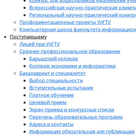
Конкурс для дошкольников «Маленький уч
Всероссийская научно-практическая олимп
Региональный научно-практический конкур
Профориентационные проекты УлГТУ
Компьютерная школа факультета информационн
Поступающему
Лицей при УлГТУ
Среднее профессиональное образование
Барышский колледж
Колледж экономики и информатики
Бакалавриат и специалитет
Выбор специальности
Вступительные испытания
Платное обучение
Целевой прием
Экран приема и конкурсные списки
Перечень образовательных программ
Адреса и контакты
Информация обязательная для публикации