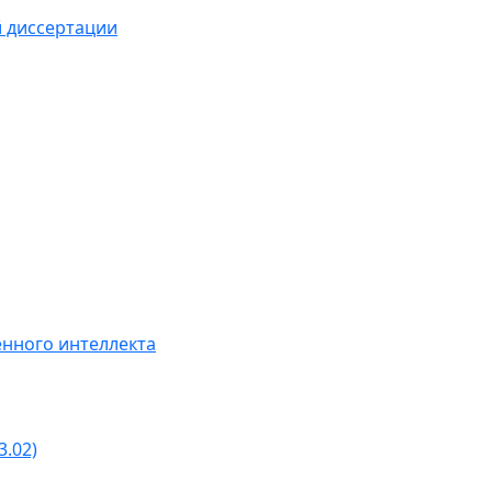
й диссертации
нного интеллекта
3.02)