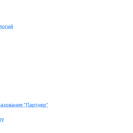
логий
азования "Партнер"
ру