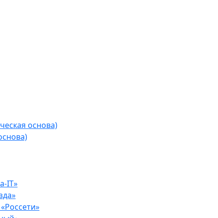
ческая основа)
основа)
-IT»
зда»
«Россети»