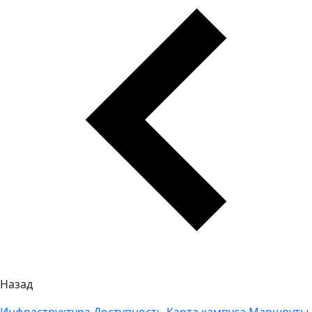
Назад
Инфраструктура
Доступность
Карта кампуса
Маршруты