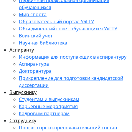
Первичная профсоюзная организация
обучающихся
Мир спорта
Образовательный портал УлГТУ
Объединенный совет обучающихся УлГТУ
Воинский учет
Научная библиотека
Аспиранту
Информация для поступающих в аспирантуру
Аспирантура
Докторантура
Прикрепление для подготовки кандидатской
диссертации
Выпускнику
Студентам и выпускникам
Карьерные мероприятия
Кадровым партнерам
Сотруднику
Профессорско-преподавательский состав