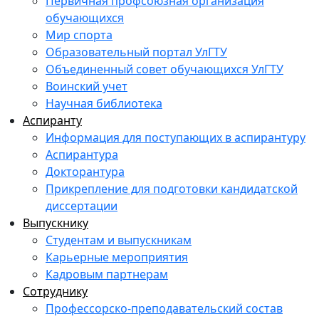
Первичная профсоюзная организация
обучающихся
Мир спорта
Образовательный портал УлГТУ
Объединенный совет обучающихся УлГТУ
Воинский учет
Научная библиотека
Аспиранту
Информация для поступающих в аспирантуру
Аспирантура
Докторантура
Прикрепление для подготовки кандидатской
диссертации
Выпускнику
Студентам и выпускникам
Карьерные мероприятия
Кадровым партнерам
Сотруднику
Профессорско-преподавательский состав