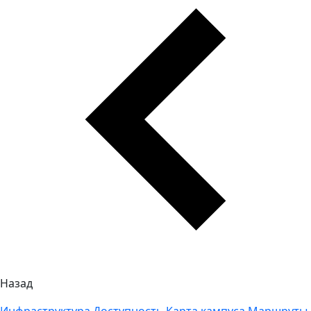
Назад
Инфраструктура
Доступность
Карта кампуса
Маршруты