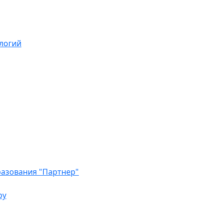
логий
азования "Партнер"
ру