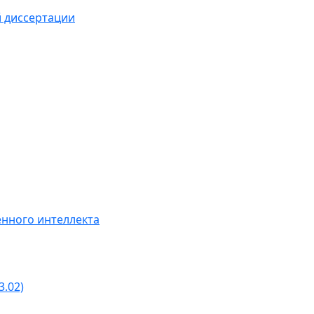
й диссертации
нного интеллекта
3.02)