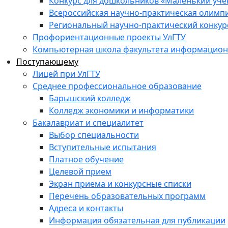
Конкурс для дошкольников «Маленький уч
Всероссийская научно-практическая олимп
Региональный научно-практический конкур
Профориентационные проекты УлГТУ
Компьютерная школа факультета информационн
Поступающему
Лицей при УлГТУ
Среднее профессиональное образование
Барышский колледж
Колледж экономики и информатики
Бакалавриат и специалитет
Выбор специальности
Вступительные испытания
Платное обучение
Целевой прием
Экран приема и конкурсные списки
Перечень образовательных программ
Адреса и контакты
Информация обязательная для публикации