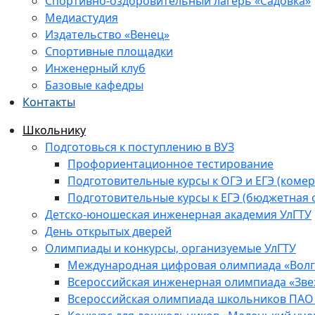
Спортивно-оздоровительный лагерь «Садовка»
Медиастудия
Издательство «Венец»
Спортивные площадки
Инженерный клуб
Базовые кафедры
Контакты
Школьнику
Подготовься к поступлению в ВУЗ
Профориентационное тестирование
Подготовительные курсы к ОГЭ и ЕГЭ (комер
Подготовительные курсы к ЕГЭ (бюджетная 
Детско-юношеская инженерная академия УлГТУ
День открытых дверей
Олимпиады и конкурсы, организуемые УлГТУ
Международная цифровая олимпиада «Волга
Всероссийская инженерная олимпиада «Зве
Всероссийская олимпиада школьников ПАО 