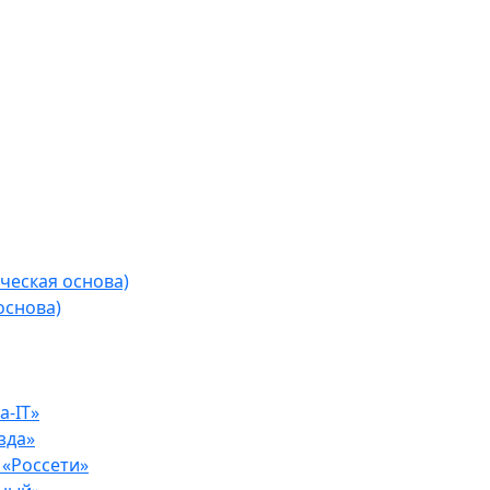
ческая основа)
основа)
-IT»
зда»
«Россети»