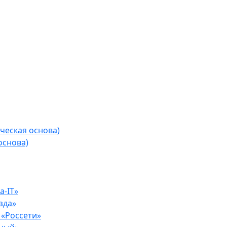
ческая основа)
основа)
-IT»
зда»
«Россети»