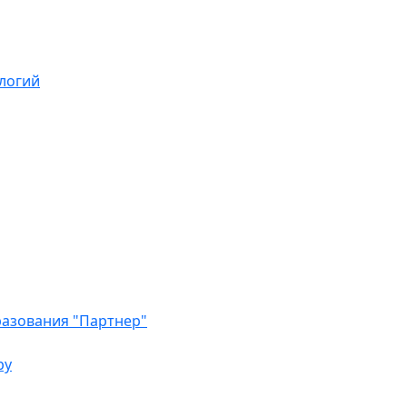
логий
азования "Партнер"
ру