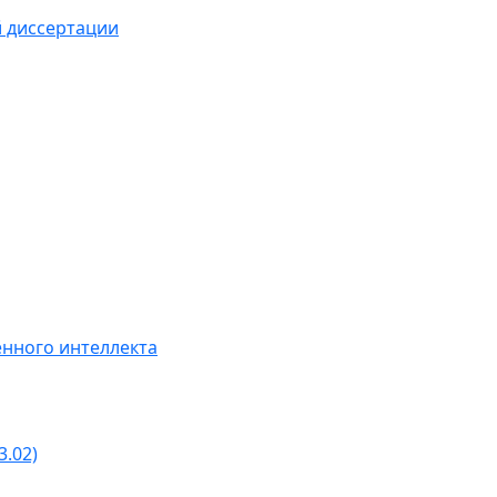
й диссертации
нного интеллекта
3.02)