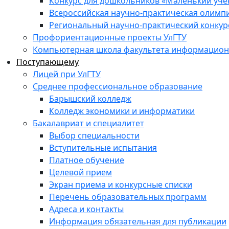
Конкурс для дошкольников «Маленький уч
Всероссийская научно-практическая олимп
Региональный научно-практический конкур
Профориентационные проекты УлГТУ
Компьютерная школа факультета информационн
Поступающему
Лицей при УлГТУ
Среднее профессиональное образование
Барышский колледж
Колледж экономики и информатики
Бакалавриат и специалитет
Выбор специальности
Вступительные испытания
Платное обучение
Целевой прием
Экран приема и конкурсные списки
Перечень образовательных программ
Адреса и контакты
Информация обязательная для публикации