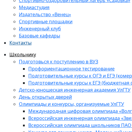
Спортивно-оздоровительный лагерь «Садовка»
Медиастудия
Издательство «Венец»
Спортивные площадки
Инженерный клуб
Базовые кафедры
Контакты
Школьнику
Подготовься к поступлению в ВУЗ
Профориентационное тестирование
Подготовительные курсы к ОГЭ и ЕГЭ (комер
Подготовительные курсы к ЕГЭ (бюджетная 
Детско-юношеская инженерная академия УлГТУ
День открытых дверей
Олимпиады и конкурсы, организуемые УлГТУ
Международная цифровая олимпиада «Волга
Всероссийская инженерная олимпиада «Зве
Всероссийская олимпиада школьников ПАО 