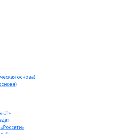
ческая основа)
основа)
-IT»
зда»
«Россети»