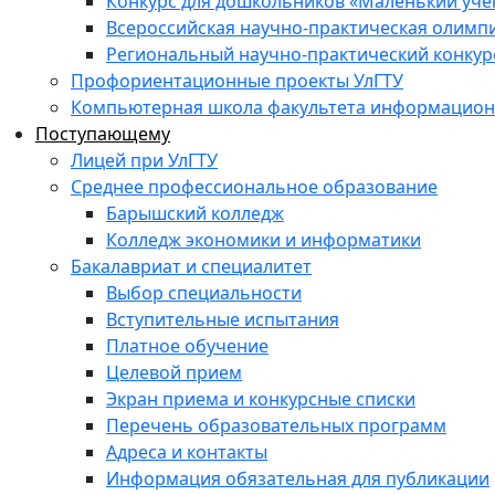
Конкурс для дошкольников «Маленький уч
Всероссийская научно-практическая олимп
Региональный научно-практический конкур
Профориентационные проекты УлГТУ
Компьютерная школа факультета информационн
Поступающему
Лицей при УлГТУ
Среднее профессиональное образование
Барышский колледж
Колледж экономики и информатики
Бакалавриат и специалитет
Выбор специальности
Вступительные испытания
Платное обучение
Целевой прием
Экран приема и конкурсные списки
Перечень образовательных программ
Адреса и контакты
Информация обязательная для публикации