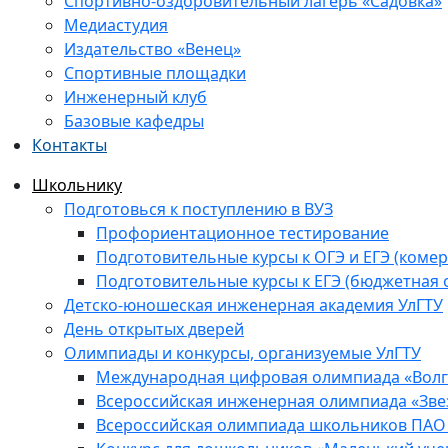
Спортивно-оздоровительный лагерь «Садовка»
Медиастудия
Издательство «Венец»
Спортивные площадки
Инженерный клуб
Базовые кафедры
Контакты
Школьнику
Подготовься к поступлению в ВУЗ
Профориентационное тестирование
Подготовительные курсы к ОГЭ и ЕГЭ (комер
Подготовительные курсы к ЕГЭ (бюджетная 
Детско-юношеская инженерная академия УлГТУ
День открытых дверей
Олимпиады и конкурсы, организуемые УлГТУ
Международная цифровая олимпиада «Волга
Всероссийская инженерная олимпиада «Зве
Всероссийская олимпиада школьников ПАО 