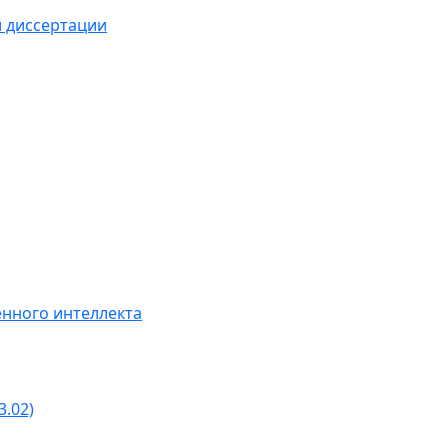
й диссертации
нного интеллекта
3.02)