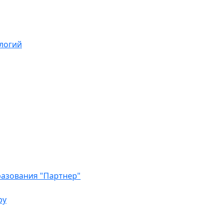
логий
азования "Партнер"
ру