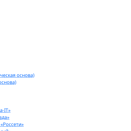
ческая основа)
основа)
-IT»
зда»
«Россети»