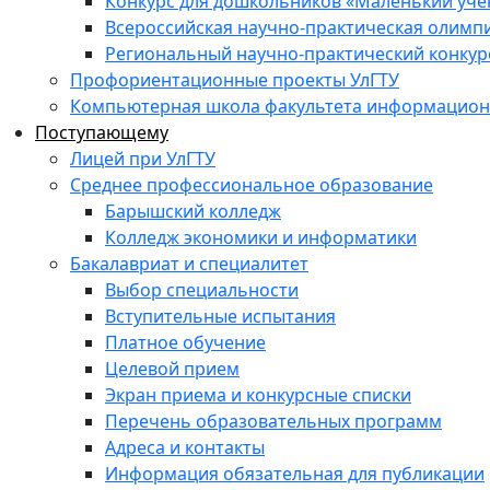
Конкурс для дошкольников «Маленький уч
Всероссийская научно-практическая олимп
Региональный научно-практический конкур
Профориентационные проекты УлГТУ
Компьютерная школа факультета информационн
Поступающему
Лицей при УлГТУ
Среднее профессиональное образование
Барышский колледж
Колледж экономики и информатики
Бакалавриат и специалитет
Выбор специальности
Вступительные испытания
Платное обучение
Целевой прием
Экран приема и конкурсные списки
Перечень образовательных программ
Адреса и контакты
Информация обязательная для публикации