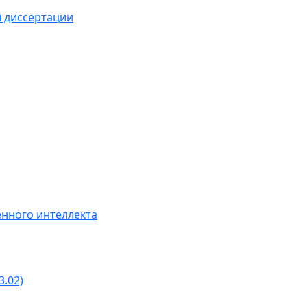
й диссертации
нного интеллекта
3.02)