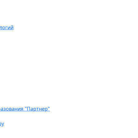
логий
азования "Партнер"
ру