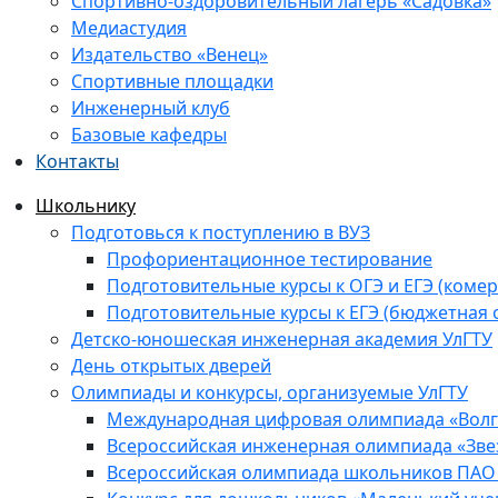
Спортивно-оздоровительный лагерь «Садовка»
Медиастудия
Издательство «Венец»
Спортивные площадки
Инженерный клуб
Базовые кафедры
Контакты
Школьнику
Подготовься к поступлению в ВУЗ
Профориентационное тестирование
Подготовительные курсы к ОГЭ и ЕГЭ (комер
Подготовительные курсы к ЕГЭ (бюджетная 
Детско-юношеская инженерная академия УлГТУ
День открытых дверей
Олимпиады и конкурсы, организуемые УлГТУ
Международная цифровая олимпиада «Волга
Всероссийская инженерная олимпиада «Зве
Всероссийская олимпиада школьников ПАО 