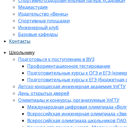
Спортивно-оздоровительный лагерь «Садовка»
Медиастудия
Издательство «Венец»
Спортивные площадки
Инженерный клуб
Базовые кафедры
Контакты
Школьнику
Подготовься к поступлению в ВУЗ
Профориентационное тестирование
Подготовительные курсы к ОГЭ и ЕГЭ (комер
Подготовительные курсы к ЕГЭ (бюджетная 
Детско-юношеская инженерная академия УлГТУ
День открытых дверей
Олимпиады и конкурсы, организуемые УлГТУ
Международная цифровая олимпиада «Волга
Всероссийская инженерная олимпиада «Зве
Всероссийская олимпиада школьников ПАО 