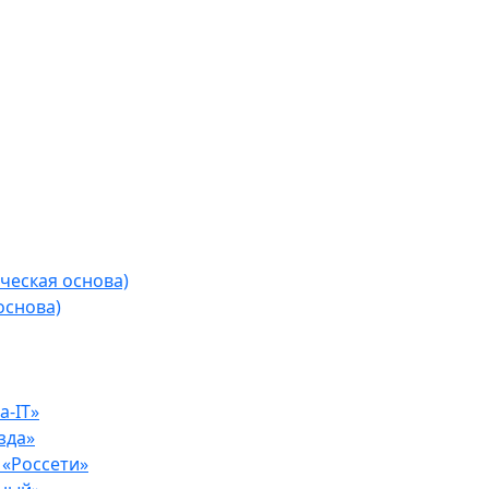
ческая основа)
основа)
-IT»
зда»
«Россети»