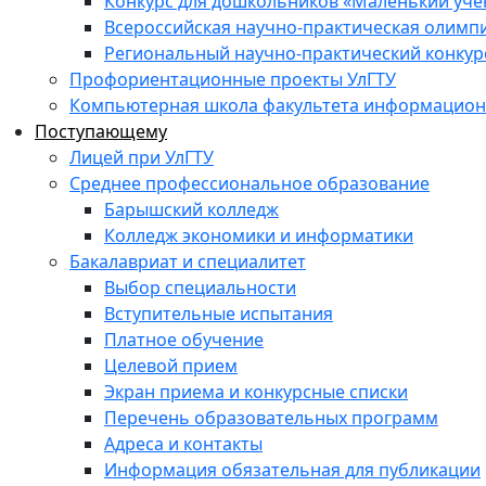
Конкурс для дошкольников «Маленький уч
Всероссийская научно-практическая олимп
Региональный научно-практический конкур
Профориентационные проекты УлГТУ
Компьютерная школа факультета информационн
Поступающему
Лицей при УлГТУ
Среднее профессиональное образование
Барышский колледж
Колледж экономики и информатики
Бакалавриат и специалитет
Выбор специальности
Вступительные испытания
Платное обучение
Целевой прием
Экран приема и конкурсные списки
Перечень образовательных программ
Адреса и контакты
Информация обязательная для публикации