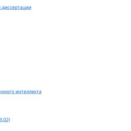
й диссертации
нного интеллекта
3.02)