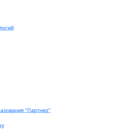
логий
азования "Партнер"
ру