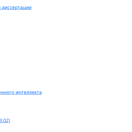
й диссертации
нного интеллекта
3.02)