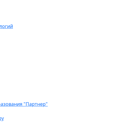
логий
азования "Партнер"
ру