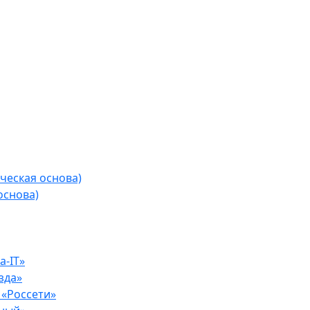
ческая основа)
основа)
-IT»
зда»
«Россети»