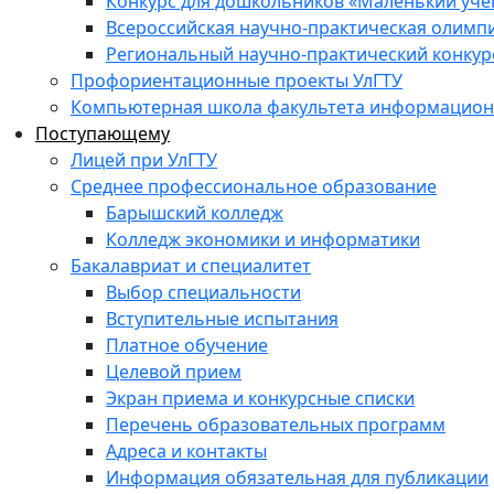
Конкурс для дошкольников «Маленький уч
Всероссийская научно-практическая олимп
Региональный научно-практический конкур
Профориентационные проекты УлГТУ
Компьютерная школа факультета информационн
Поступающему
Лицей при УлГТУ
Среднее профессиональное образование
Барышский колледж
Колледж экономики и информатики
Бакалавриат и специалитет
Выбор специальности
Вступительные испытания
Платное обучение
Целевой прием
Экран приема и конкурсные списки
Перечень образовательных программ
Адреса и контакты
Информация обязательная для публикации