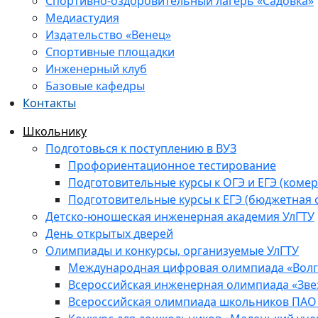
Спортивно-оздоровительный лагерь «Садовка»
Медиастудия
Издательство «Венец»
Спортивные площадки
Инженерный клуб
Базовые кафедры
Контакты
Школьнику
Подготовься к поступлению в ВУЗ
Профориентационное тестирование
Подготовительные курсы к ОГЭ и ЕГЭ (комер
Подготовительные курсы к ЕГЭ (бюджетная 
Детско-юношеская инженерная академия УлГТУ
День открытых дверей
Олимпиады и конкурсы, организуемые УлГТУ
Международная цифровая олимпиада «Волга
Всероссийская инженерная олимпиада «Зве
Всероссийская олимпиада школьников ПАО 