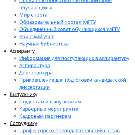
Первичная профсоюзная организация
обучающихся
Мир спорта
Образовательный портал УлГТУ
Объединенный совет обучающихся УлГТУ
Воинский учет
Научная библиотека
Аспиранту
Информация для поступающих в аспирантуру
Аспирантура
Докторантура
Прикрепление для подготовки кандидатской
диссертации
Выпускнику
Студентам и выпускникам
Карьерные мероприятия
Кадровым партнерам
Сотруднику
Профессорско-преподавательский состав