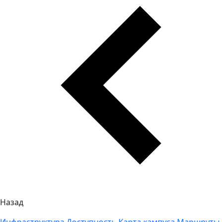
Назад
Инфраструктура
Доступность
Карта кампуса
Маршруты