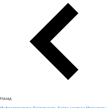
Назад
Инфраструктура
Доступность
Карта кампуса
Маршруты