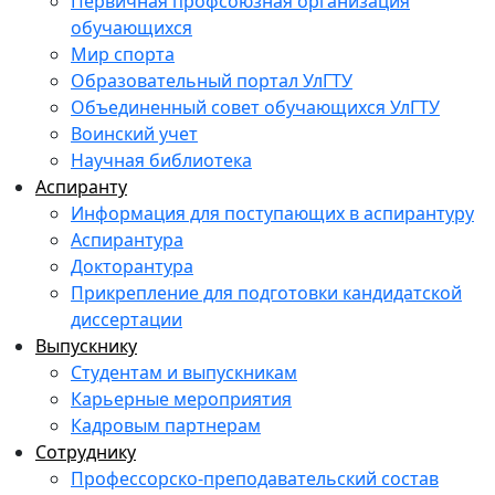
Первичная профсоюзная организация
обучающихся
Мир спорта
Образовательный портал УлГТУ
Объединенный совет обучающихся УлГТУ
Воинский учет
Научная библиотека
Аспиранту
Информация для поступающих в аспирантуру
Аспирантура
Докторантура
Прикрепление для подготовки кандидатской
диссертации
Выпускнику
Студентам и выпускникам
Карьерные мероприятия
Кадровым партнерам
Сотруднику
Профессорско-преподавательский состав