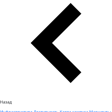
Назад
Инфраструктура
Доступность
Карта кампуса
Маршруты