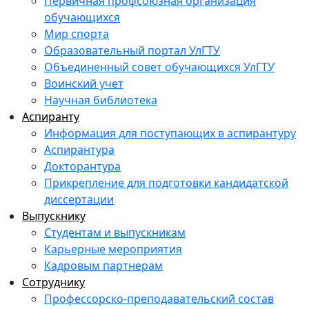
Первичная профсоюзная организация
обучающихся
Мир спорта
Образовательный портал УлГТУ
Объединенный совет обучающихся УлГТУ
Воинский учет
Научная библиотека
Аспиранту
Информация для поступающих в аспирантуру
Аспирантура
Докторантура
Прикрепление для подготовки кандидатской
диссертации
Выпускнику
Студентам и выпускникам
Карьерные мероприятия
Кадровым партнерам
Сотруднику
Профессорско-преподавательский состав