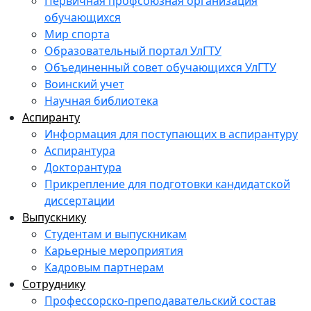
Первичная профсоюзная организация
обучающихся
Мир спорта
Образовательный портал УлГТУ
Объединенный совет обучающихся УлГТУ
Воинский учет
Научная библиотека
Аспиранту
Информация для поступающих в аспирантуру
Аспирантура
Докторантура
Прикрепление для подготовки кандидатской
диссертации
Выпускнику
Студентам и выпускникам
Карьерные мероприятия
Кадровым партнерам
Сотруднику
Профессорско-преподавательский состав