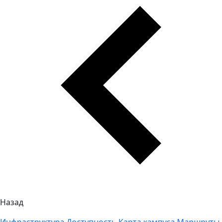
Назад
Инфраструктура
Доступность
Карта кампуса
Маршруты