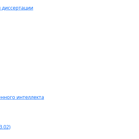
й диссертации
нного интеллекта
3.02)