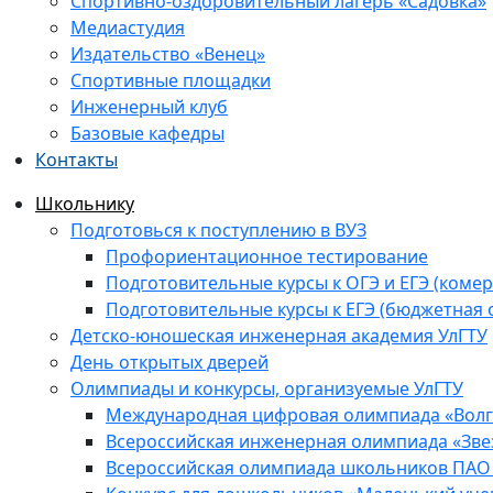
Спортивно-оздоровительный лагерь «Садовка»
Медиастудия
Издательство «Венец»
Спортивные площадки
Инженерный клуб
Базовые кафедры
Контакты
Школьнику
Подготовься к поступлению в ВУЗ
Профориентационное тестирование
Подготовительные курсы к ОГЭ и ЕГЭ (комер
Подготовительные курсы к ЕГЭ (бюджетная 
Детско-юношеская инженерная академия УлГТУ
День открытых дверей
Олимпиады и конкурсы, организуемые УлГТУ
Международная цифровая олимпиада «Волга
Всероссийская инженерная олимпиада «Зве
Всероссийская олимпиада школьников ПАО 