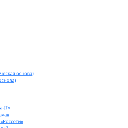
ческая основа)
основа)
-IT»
зда»
«Россети»