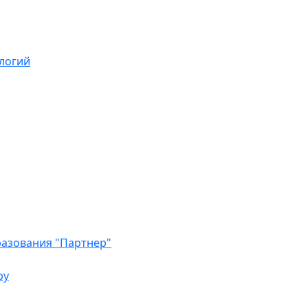
логий
азования "Партнер"
ру