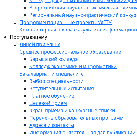
Конкурс для дошкольников «Маленький уч
Всероссийская научно-практическая олимп
Региональный научно-практический конкур
Профориентационные проекты УлГТУ
Компьютерная школа факультета информационн
Поступающему
Лицей при УлГТУ
Среднее профессиональное образование
Барышский колледж
Колледж экономики и информатики
Бакалавриат и специалитет
Выбор специальности
Вступительные испытания
Платное обучение
Целевой прием
Экран приема и конкурсные списки
Перечень образовательных программ
Адреса и контакты
Информация обязательная для публикации