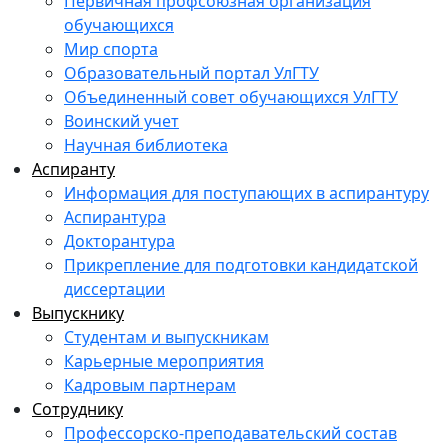
Первичная профсоюзная организация
обучающихся
Мир спорта
Образовательный портал УлГТУ
Объединенный совет обучающихся УлГТУ
Воинский учет
Научная библиотека
Аспиранту
Информация для поступающих в аспирантуру
Аспирантура
Докторантура
Прикрепление для подготовки кандидатской
диссертации
Выпускнику
Студентам и выпускникам
Карьерные мероприятия
Кадровым партнерам
Сотруднику
Профессорско-преподавательский состав