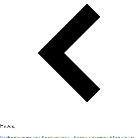
Назад
Инфраструктура
Доступность
Карта кампуса
Маршруты