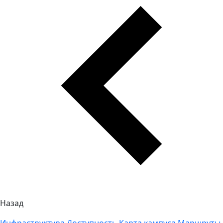
Назад
Инфраструктура
Доступность
Карта кампуса
Маршруты