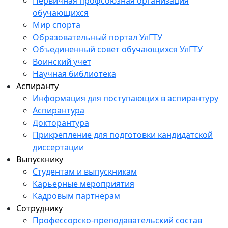
Первичная профсоюзная организация
обучающихся
Мир спорта
Образовательный портал УлГТУ
Объединенный совет обучающихся УлГТУ
Воинский учет
Научная библиотека
Аспиранту
Информация для поступающих в аспирантуру
Аспирантура
Докторантура
Прикрепление для подготовки кандидатской
диссертации
Выпускнику
Студентам и выпускникам
Карьерные мероприятия
Кадровым партнерам
Сотруднику
Профессорско-преподавательский состав