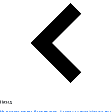
Назад
Инфраструктура
Доступность
Карта кампуса
Маршруты