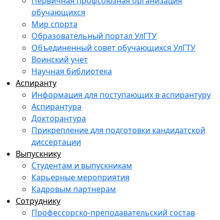
Первичная профсоюзная организация
обучающихся
Мир спорта
Образовательный портал УлГТУ
Объединенный совет обучающихся УлГТУ
Воинский учет
Научная библиотека
Аспиранту
Информация для поступающих в аспирантуру
Аспирантура
Докторантура
Прикрепление для подготовки кандидатской
диссертации
Выпускнику
Студентам и выпускникам
Карьерные мероприятия
Кадровым партнерам
Сотруднику
Профессорско-преподавательский состав