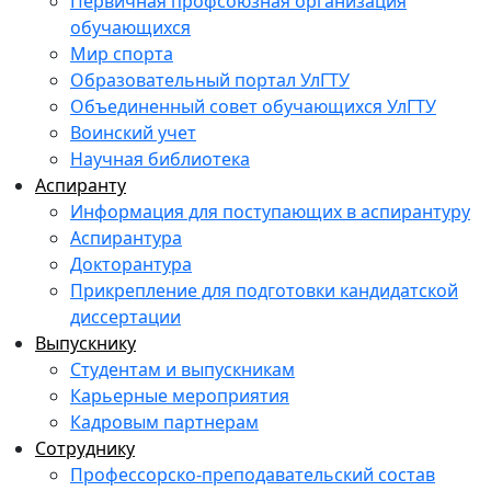
Первичная профсоюзная организация
обучающихся
Мир спорта
Образовательный портал УлГТУ
Объединенный совет обучающихся УлГТУ
Воинский учет
Научная библиотека
Аспиранту
Информация для поступающих в аспирантуру
Аспирантура
Докторантура
Прикрепление для подготовки кандидатской
диссертации
Выпускнику
Студентам и выпускникам
Карьерные мероприятия
Кадровым партнерам
Сотруднику
Профессорско-преподавательский состав