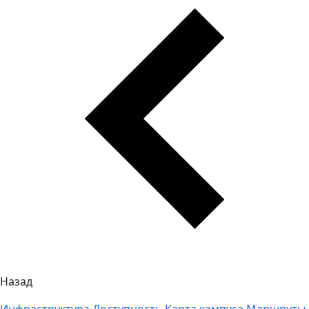
Назад
Инфраструктура
Доступность
Карта кампуса
Маршруты