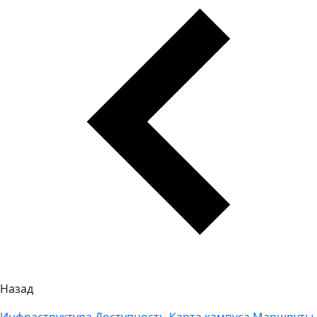
Назад
Инфраструктура
Доступность
Карта кампуса
Маршруты