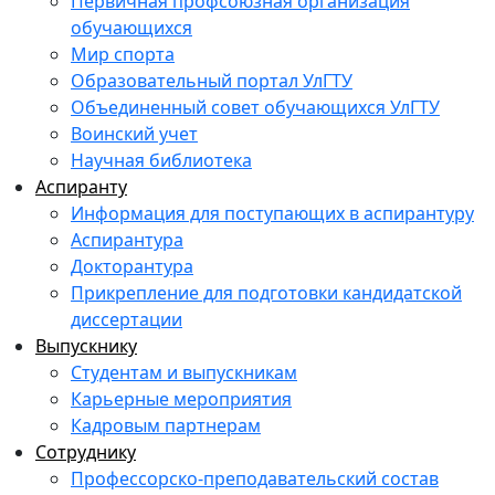
Первичная профсоюзная организация
обучающихся
Мир спорта
Образовательный портал УлГТУ
Объединенный совет обучающихся УлГТУ
Воинский учет
Научная библиотека
Аспиранту
Информация для поступающих в аспирантуру
Аспирантура
Докторантура
Прикрепление для подготовки кандидатской
диссертации
Выпускнику
Студентам и выпускникам
Карьерные мероприятия
Кадровым партнерам
Сотруднику
Профессорско-преподавательский состав