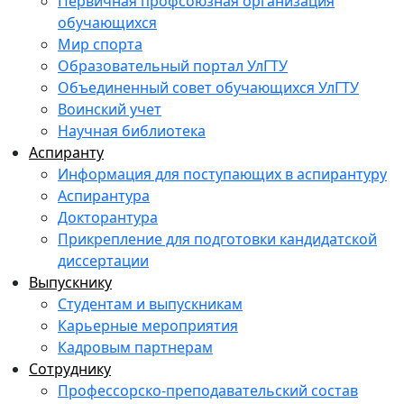
Первичная профсоюзная организация
обучающихся
Мир спорта
Образовательный портал УлГТУ
Объединенный совет обучающихся УлГТУ
Воинский учет
Научная библиотека
Аспиранту
Информация для поступающих в аспирантуру
Аспирантура
Докторантура
Прикрепление для подготовки кандидатской
диссертации
Выпускнику
Студентам и выпускникам
Карьерные мероприятия
Кадровым партнерам
Сотруднику
Профессорско-преподавательский состав