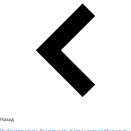
Назад
Инфраструктура
Доступность
Карта кампуса
Маршруты