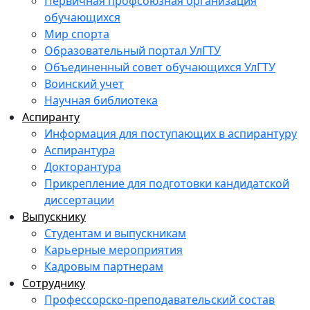
Первичная профсоюзная организация
обучающихся
Мир спорта
Образовательный портал УлГТУ
Объединенный совет обучающихся УлГТУ
Воинский учет
Научная библиотека
Аспиранту
Информация для поступающих в аспирантуру
Аспирантура
Докторантура
Прикрепление для подготовки кандидатской
диссертации
Выпускнику
Студентам и выпускникам
Карьерные мероприятия
Кадровым партнерам
Сотруднику
Профессорско-преподавательский состав