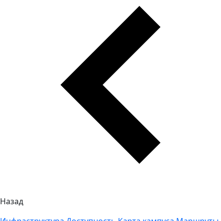
Назад
Инфраструктура
Доступность
Карта кампуса
Маршруты