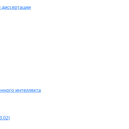
й диссертации
нного интеллекта
3.02)