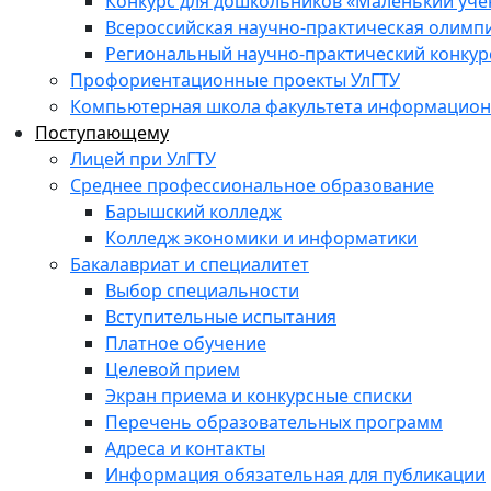
Конкурс для дошкольников «Маленький уч
Всероссийская научно-практическая олимп
Региональный научно-практический конкур
Профориентационные проекты УлГТУ
Компьютерная школа факультета информационн
Поступающему
Лицей при УлГТУ
Среднее профессиональное образование
Барышский колледж
Колледж экономики и информатики
Бакалавриат и специалитет
Выбор специальности
Вступительные испытания
Платное обучение
Целевой прием
Экран приема и конкурсные списки
Перечень образовательных программ
Адреса и контакты
Информация обязательная для публикации