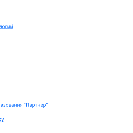
логий
азования "Партнер"
ру