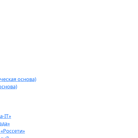
ческая основа)
основа)
-IT»
зда»
«Россети»