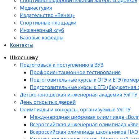
Спортивно-оздоровительный лагерь «Садовка»
Медиастудия
Издательство «Венец»
Спортивные площадки
Инженерный клуб
Базовые кафедры
Контакты
Школьнику
Подготовься к поступлению в ВУЗ
Профориентационное тестирование
Подготовительные курсы к ОГЭ и ЕГЭ (комер
Подготовительные курсы к ЕГЭ (бюджетная 
Детско-юношеская инженерная академия УлГТУ
День открытых дверей
Олимпиады и конкурсы, организуемые УлГТУ
Международная цифровая олимпиада «Волга
Всероссийская инженерная олимпиада «Зве
Всероссийская олимпиада школьников ПАО 