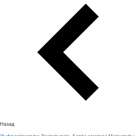
Назад
Инфраструктура
Доступность
Карта кампуса
Маршруты