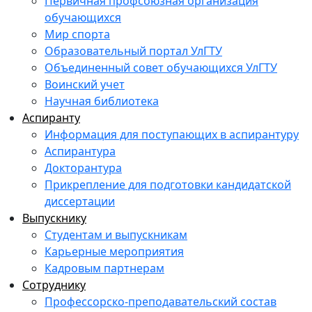
Первичная профсоюзная организация
обучающихся
Мир спорта
Образовательный портал УлГТУ
Объединенный совет обучающихся УлГТУ
Воинский учет
Научная библиотека
Аспиранту
Информация для поступающих в аспирантуру
Аспирантура
Докторантура
Прикрепление для подготовки кандидатской
диссертации
Выпускнику
Студентам и выпускникам
Карьерные мероприятия
Кадровым партнерам
Сотруднику
Профессорско-преподавательский состав