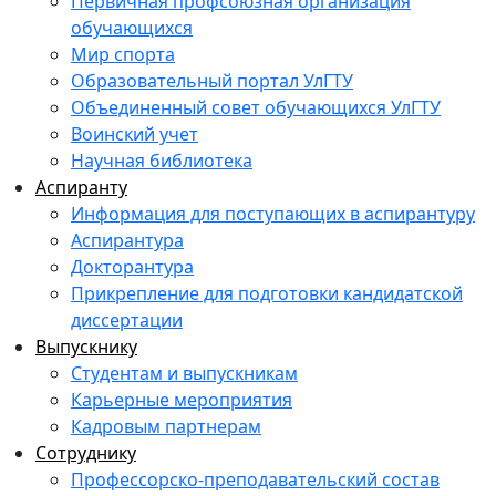
Первичная профсоюзная организация
обучающихся
Мир спорта
Образовательный портал УлГТУ
Объединенный совет обучающихся УлГТУ
Воинский учет
Научная библиотека
Аспиранту
Информация для поступающих в аспирантуру
Аспирантура
Докторантура
Прикрепление для подготовки кандидатской
диссертации
Выпускнику
Студентам и выпускникам
Карьерные мероприятия
Кадровым партнерам
Сотруднику
Профессорско-преподавательский состав