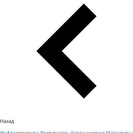
Назад
Инфраструктура
Доступность
Карта кампуса
Маршруты