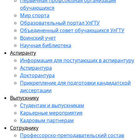
Первичная профсоюзная организация
обучающихся
Мир спорта
Образовательный портал УлГТУ
Объединенный совет обучающихся УлГТУ
Воинский учет
Научная библиотека
Аспиранту
Информация для поступающих в аспирантуру
Аспирантура
Докторантура
Прикрепление для подготовки кандидатской
диссертации
Выпускнику
Студентам и выпускникам
Карьерные мероприятия
Кадровым партнерам
Сотруднику
Профессорско-преподавательский состав