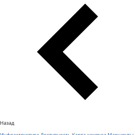
Назад
Инфраструктура
Доступность
Карта кампуса
Маршруты