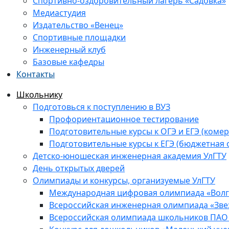
Спортивно-оздоровительный лагерь «Садовка»
Медиастудия
Издательство «Венец»
Спортивные площадки
Инженерный клуб
Базовые кафедры
Контакты
Школьнику
Подготовься к поступлению в ВУЗ
Профориентационное тестирование
Подготовительные курсы к ОГЭ и ЕГЭ (комер
Подготовительные курсы к ЕГЭ (бюджетная 
Детско-юношеская инженерная академия УлГТУ
День открытых дверей
Олимпиады и конкурсы, организуемые УлГТУ
Международная цифровая олимпиада «Волга
Всероссийская инженерная олимпиада «Зве
Всероссийская олимпиада школьников ПАО 