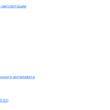
й диссертации
нного интеллекта
3.02)