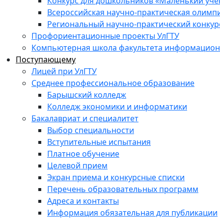
Конкурс для дошкольников «Маленький уч
Всероссийская научно-практическая олимп
Региональный научно-практический конкур
Профориентационные проекты УлГТУ
Компьютерная школа факультета информационн
Поступающему
Лицей при УлГТУ
Среднее профессиональное образование
Барышский колледж
Колледж экономики и информатики
Бакалавриат и специалитет
Выбор специальности
Вступительные испытания
Платное обучение
Целевой прием
Экран приема и конкурсные списки
Перечень образовательных программ
Адреса и контакты
Информация обязательная для публикации