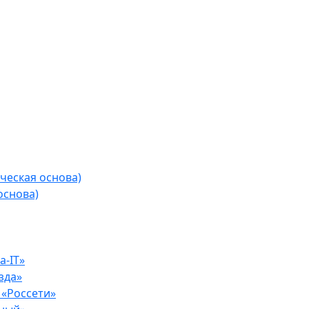
ческая основа)
основа)
-IT»
зда»
«Россети»