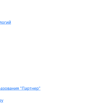
логий
азования "Партнер"
ру