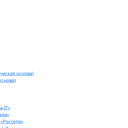
ческая основа)
основа)
-IT»
зда»
«Россети»