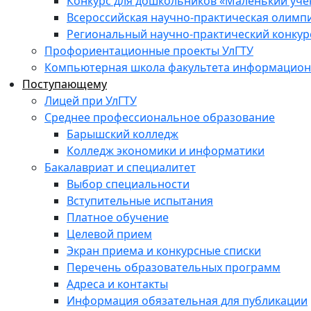
Конкурс для дошкольников «Маленький уч
Всероссийская научно-практическая олимп
Региональный научно-практический конкур
Профориентационные проекты УлГТУ
Компьютерная школа факультета информационн
Поступающему
Лицей при УлГТУ
Среднее профессиональное образование
Барышский колледж
Колледж экономики и информатики
Бакалавриат и специалитет
Выбор специальности
Вступительные испытания
Платное обучение
Целевой прием
Экран приема и конкурсные списки
Перечень образовательных программ
Адреса и контакты
Информация обязательная для публикации