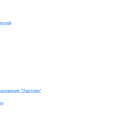
логий
азования "Партнер"
ру