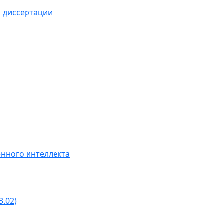
й диссертации
нного интеллекта
3.02)