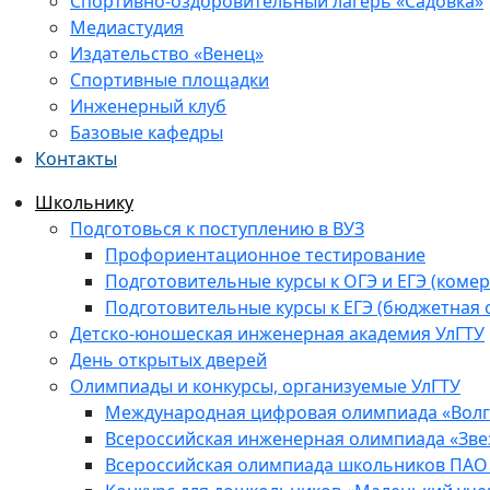
Спортивно-оздоровительный лагерь «Садовка»
Медиастудия
Издательство «Венец»
Спортивные площадки
Инженерный клуб
Базовые кафедры
Контакты
Школьнику
Подготовься к поступлению в ВУЗ
Профориентационное тестирование
Подготовительные курсы к ОГЭ и ЕГЭ (комер
Подготовительные курсы к ЕГЭ (бюджетная 
Детско-юношеская инженерная академия УлГТУ
День открытых дверей
Олимпиады и конкурсы, организуемые УлГТУ
Международная цифровая олимпиада «Волга
Всероссийская инженерная олимпиада «Зве
Всероссийская олимпиада школьников ПАО 