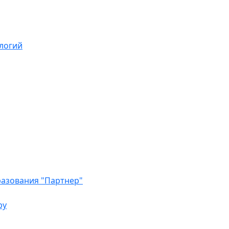
логий
азования "Партнер"
ру