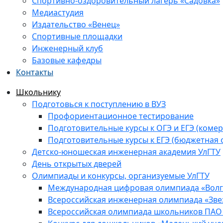
Спортивно-оздоровительный лагерь «Садовка»
Медиастудия
Издательство «Венец»
Спортивные площадки
Инженерный клуб
Базовые кафедры
Контакты
Школьнику
Подготовься к поступлению в ВУЗ
Профориентационное тестирование
Подготовительные курсы к ОГЭ и ЕГЭ (комер
Подготовительные курсы к ЕГЭ (бюджетная 
Детско-юношеская инженерная академия УлГТУ
День открытых дверей
Олимпиады и конкурсы, организуемые УлГТУ
Международная цифровая олимпиада «Волга
Всероссийская инженерная олимпиада «Зве
Всероссийская олимпиада школьников ПАО 