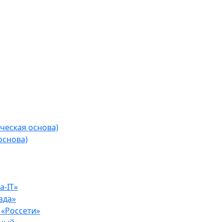
ческая основа)
основа)
-IT»
зда»
«Россети»