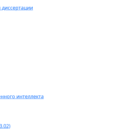
й диссертации
нного интеллекта
3.02)