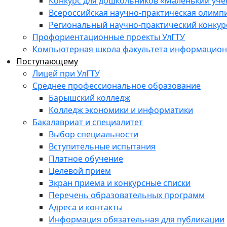
Конкурс для дошкольников «Маленький уч
Всероссийская научно-практическая олимп
Региональный научно-практический конкур
Профориентационные проекты УлГТУ
Компьютерная школа факультета информационн
Поступающему
Лицей при УлГТУ
Среднее профессиональное образование
Барышский колледж
Колледж экономики и информатики
Бакалавриат и специалитет
Выбор специальности
Вступительные испытания
Платное обучение
Целевой прием
Экран приема и конкурсные списки
Перечень образовательных программ
Адреса и контакты
Информация обязательная для публикации