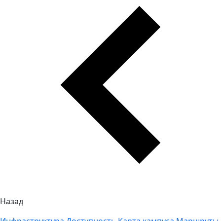
Назад
Инфраструктура
Доступность
Карта кампуса
Маршруты