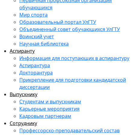
Первичная профсоюзная организация
обучающихся
Мир спорта
Образовательный портал УлГТУ
Объединенный совет обучающихся УлГТУ
Воинский учет
Научная библиотека
Аспиранту
Информация для поступающих в аспирантуру
Аспирантура
Докторантура
Прикрепление для подготовки кандидатской
диссертации
Выпускнику
Студентам и выпускникам
Карьерные мероприятия
Кадровым партнерам
Сотруднику
Профессорско-преподавательский состав