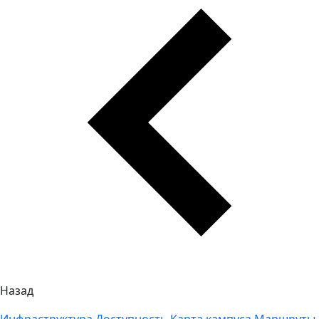
Назад
Инфраструктура
Доступность
Карта кампуса
Маршруты