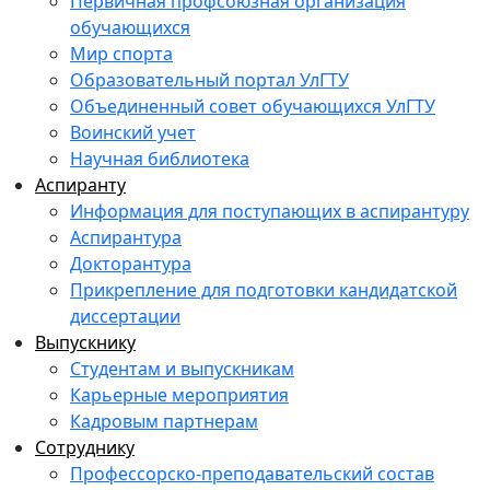
Первичная профсоюзная организация
обучающихся
Мир спорта
Образовательный портал УлГТУ
Объединенный совет обучающихся УлГТУ
Воинский учет
Научная библиотека
Аспиранту
Информация для поступающих в аспирантуру
Аспирантура
Докторантура
Прикрепление для подготовки кандидатской
диссертации
Выпускнику
Студентам и выпускникам
Карьерные мероприятия
Кадровым партнерам
Сотруднику
Профессорско-преподавательский состав