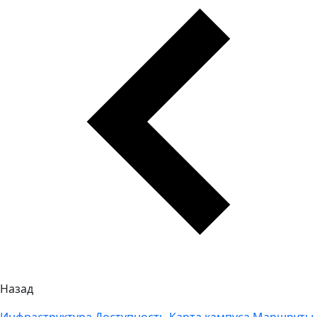
Назад
Инфраструктура
Доступность
Карта кампуса
Маршруты