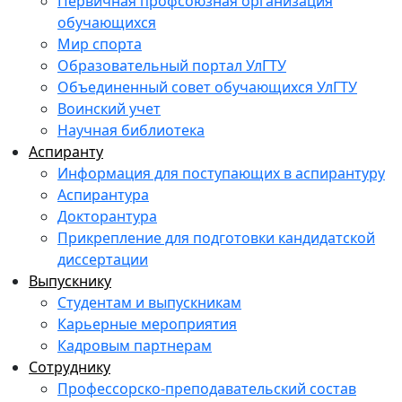
Первичная профсоюзная организация
обучающихся
Мир спорта
Образовательный портал УлГТУ
Объединенный совет обучающихся УлГТУ
Воинский учет
Научная библиотека
Аспиранту
Информация для поступающих в аспирантуру
Аспирантура
Докторантура
Прикрепление для подготовки кандидатской
диссертации
Выпускнику
Студентам и выпускникам
Карьерные мероприятия
Кадровым партнерам
Сотруднику
Профессорско-преподавательский состав