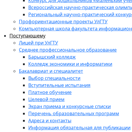
Конкурс для дошкольников «Маленький уч
Всероссийская научно-практическая олимп
Региональный научно-практический конкур
Профориентационные проекты УлГТУ
Компьютерная школа факультета информационн
Поступающему
Лицей при УлГТУ
Среднее профессиональное образование
Барышский колледж
Колледж экономики и информатики
Бакалавриат и специалитет
Выбор специальности
Вступительные испытания
Платное обучение
Целевой прием
Экран приема и конкурсные списки
Перечень образовательных программ
Адреса и контакты
Информация обязательная для публикации