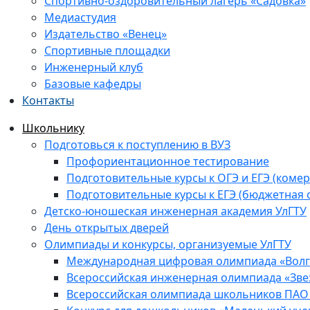
Спортивно-оздоровительный лагерь «Садовка»
Медиастудия
Издательство «Венец»
Спортивные площадки
Инженерный клуб
Базовые кафедры
Контакты
Школьнику
Подготовься к поступлению в ВУЗ
Профориентационное тестирование
Подготовительные курсы к ОГЭ и ЕГЭ (комер
Подготовительные курсы к ЕГЭ (бюджетная 
Детско-юношеская инженерная академия УлГТУ
День открытых дверей
Олимпиады и конкурсы, организуемые УлГТУ
Международная цифровая олимпиада «Волга
Всероссийская инженерная олимпиада «Зве
Всероссийская олимпиада школьников ПАО 