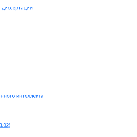
й диссертации
нного интеллекта
3.02)