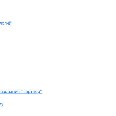
логий
азования "Партнер"
ру