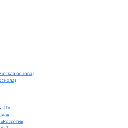
ческая основа)
основа)
-IT»
зда»
«Россети»