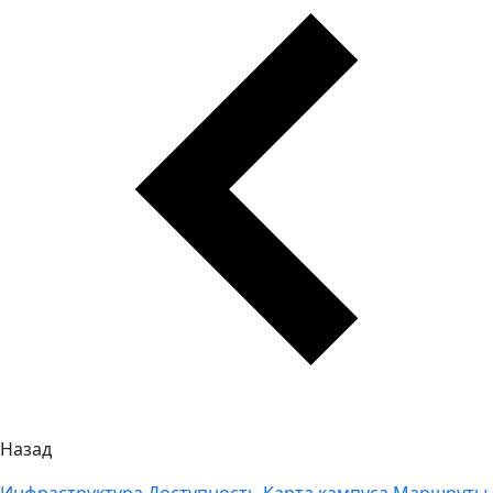
Назад
Инфраструктура
Доступность
Карта кампуса
Маршруты