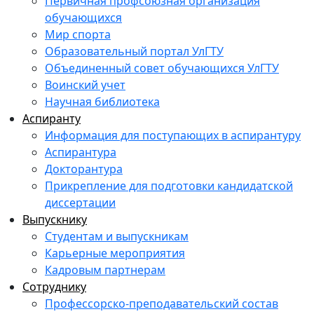
Первичная профсоюзная организация
обучающихся
Мир спорта
Образовательный портал УлГТУ
Объединенный совет обучающихся УлГТУ
Воинский учет
Научная библиотека
Аспиранту
Информация для поступающих в аспирантуру
Аспирантура
Докторантура
Прикрепление для подготовки кандидатской
диссертации
Выпускнику
Студентам и выпускникам
Карьерные мероприятия
Кадровым партнерам
Сотруднику
Профессорско-преподавательский состав