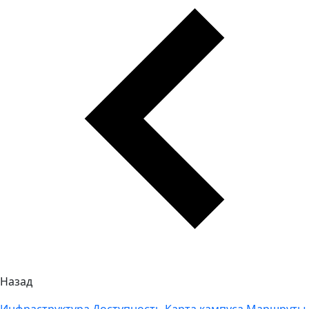
Назад
Инфраструктура
Доступность
Карта кампуса
Маршруты