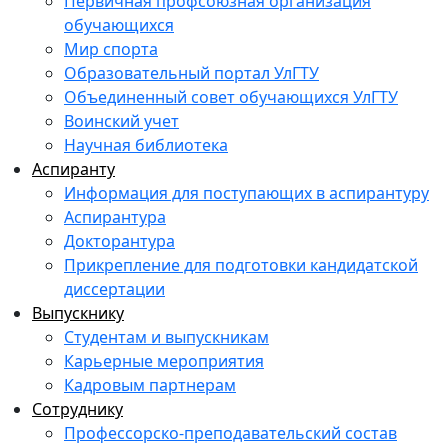
Первичная профсоюзная организация
обучающихся
Мир спорта
Образовательный портал УлГТУ
Объединенный совет обучающихся УлГТУ
Воинский учет
Научная библиотека
Аспиранту
Информация для поступающих в аспирантуру
Аспирантура
Докторантура
Прикрепление для подготовки кандидатской
диссертации
Выпускнику
Студентам и выпускникам
Карьерные мероприятия
Кадровым партнерам
Сотруднику
Профессорско-преподавательский состав