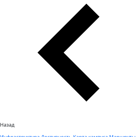
Назад
Инфраструктура
Доступность
Карта кампуса
Маршруты