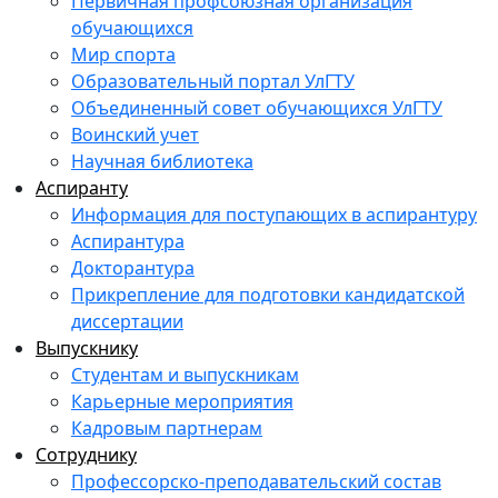
Первичная профсоюзная организация
обучающихся
Мир спорта
Образовательный портал УлГТУ
Объединенный совет обучающихся УлГТУ
Воинский учет
Научная библиотека
Аспиранту
Информация для поступающих в аспирантуру
Аспирантура
Докторантура
Прикрепление для подготовки кандидатской
диссертации
Выпускнику
Студентам и выпускникам
Карьерные мероприятия
Кадровым партнерам
Сотруднику
Профессорско-преподавательский состав