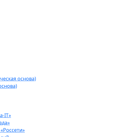
ческая основа)
основа)
-IT»
зда»
«Россети»