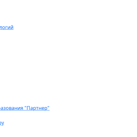
логий
азования "Партнер"
ру