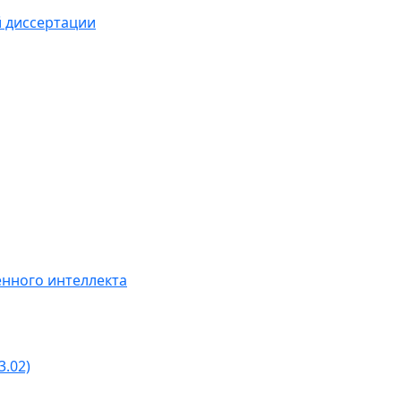
й диссертации
нного интеллекта
3.02)