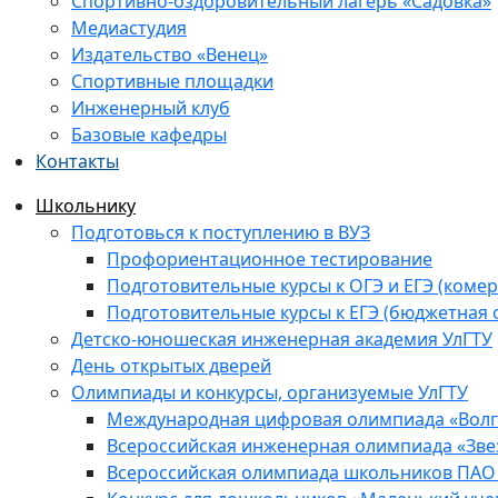
Спортивно-оздоровительный лагерь «Садовка»
Медиастудия
Издательство «Венец»
Спортивные площадки
Инженерный клуб
Базовые кафедры
Контакты
Школьнику
Подготовься к поступлению в ВУЗ
Профориентационное тестирование
Подготовительные курсы к ОГЭ и ЕГЭ (комер
Подготовительные курсы к ЕГЭ (бюджетная 
Детско-юношеская инженерная академия УлГТУ
День открытых дверей
Олимпиады и конкурсы, организуемые УлГТУ
Международная цифровая олимпиада «Волга
Всероссийская инженерная олимпиада «Зве
Всероссийская олимпиада школьников ПАО 