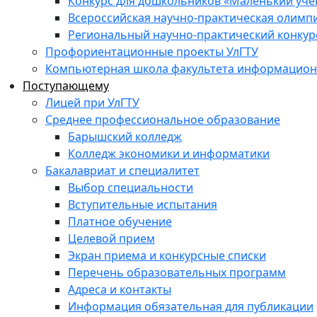
Конкурс для дошкольников «Маленький уч
Всероссийская научно-практическая олимп
Региональный научно-практический конкур
Профориентационные проекты УлГТУ
Компьютерная школа факультета информационн
Поступающему
Лицей при УлГТУ
Среднее профессиональное образование
Барышский колледж
Колледж экономики и информатики
Бакалавриат и специалитет
Выбор специальности
Вступительные испытания
Платное обучение
Целевой прием
Экран приема и конкурсные списки
Перечень образовательных программ
Адреса и контакты
Информация обязательная для публикации