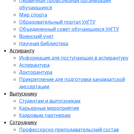
Первичная профсоюзная организация
обучающихся
Мир спорта
Образовательный портал УлГТУ
Объединенный совет обучающихся УлГТУ
Воинский учет
Научная библиотека
Аспиранту
Информация для поступающих в аспирантуру
Аспирантура
Докторантура
Прикрепление для подготовки кандидатской
диссертации
Выпускнику
Студентам и выпускникам
Карьерные мероприятия
Кадровым партнерам
Сотруднику
Профессорско-преподавательский состав