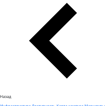
Назад
Инфраструктура
Доступность
Карта кампуса
Маршруты