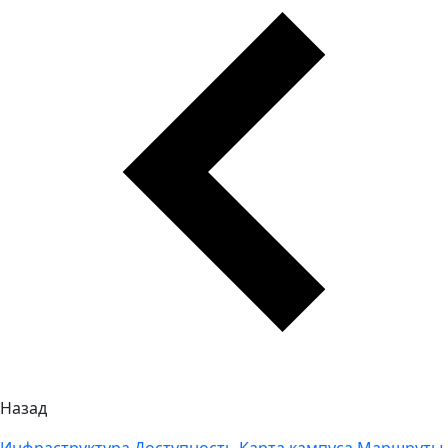
Назад
Инфраструктура
Доступность
Карта кампуса
Маршруты