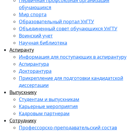
Первичная профсоюзная организация
обучающихся
Мир спорта
Образовательный портал УлГТУ
Объединенный совет обучающихся УлГТУ
Воинский учет
Научная библиотека
Аспиранту
Информация для поступающих в аспирантуру
Аспирантура
Докторантура
Прикрепление для подготовки кандидатской
диссертации
Выпускнику
Студентам и выпускникам
Карьерные мероприятия
Кадровым партнерам
Сотруднику
Профессорско-преподавательский состав