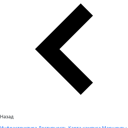
Назад
Инфраструктура
Доступность
Карта кампуса
Маршруты