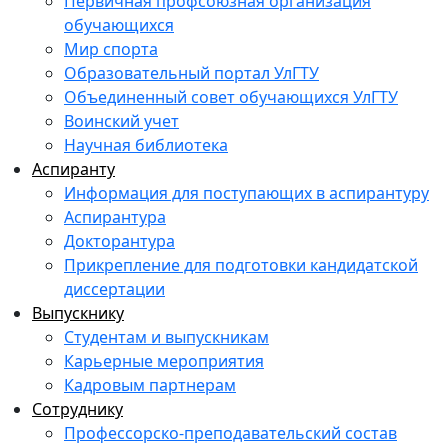
Первичная профсоюзная организация
обучающихся
Мир спорта
Образовательный портал УлГТУ
Объединенный совет обучающихся УлГТУ
Воинский учет
Научная библиотека
Аспиранту
Информация для поступающих в аспирантуру
Аспирантура
Докторантура
Прикрепление для подготовки кандидатской
диссертации
Выпускнику
Студентам и выпускникам
Карьерные мероприятия
Кадровым партнерам
Сотруднику
Профессорско-преподавательский состав